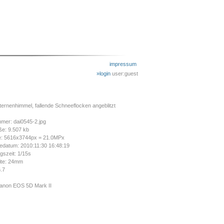
impressum
»login
user:guest
ernenhimmel, fallende Schneeflocken angeblitzt
mer: dai0545-2.jpg
ße: 9.507 kb
e: 5616x3744px = 21.0MPx
datum: 2010:11:30 16:48:19
gszeit: 1/15s
ite: 24mm
6.7
anon EOS 5D Mark II