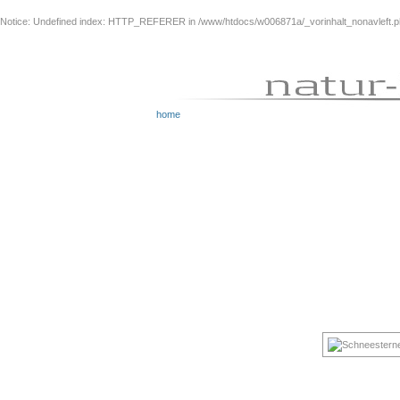
Notice
: Undefined index: HTTP_REFERER in
/www/htdocs/w006871a/_vorinhalt_nonavleft.
home