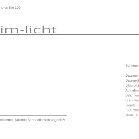
php
on line
106
Schneest
Dateinum
Dateigrö
Bildgröß
Aufnahme
Belichtun
Brennwe
Blende: 
ISO: 200
Model: C