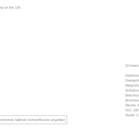
php
on line
106
Schneest
Dateinum
Dateigrö
Bildgröß
Aufnahme
Belichtun
Brennwe
Blende: 
ISO: 200
Model: C