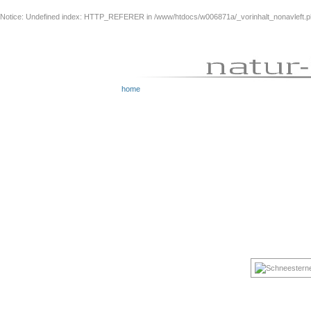
Notice
: Undefined index: HTTP_REFERER in
/www/htdocs/w006871a/_vorinhalt_nonavleft.
home