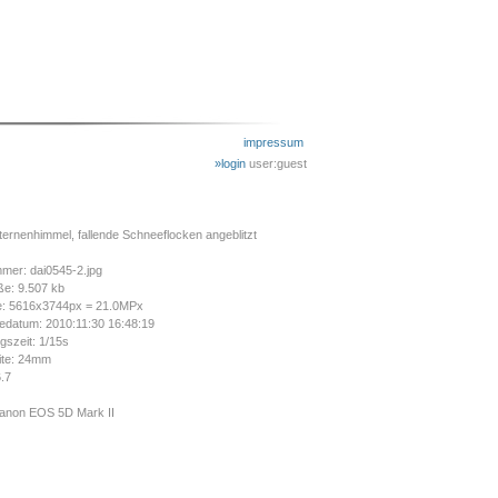
impressum
»login
user:guest
ernenhimmel, fallende Schneeflocken angeblitzt
mer: dai0545-2.jpg
ße: 9.507 kb
e: 5616x3744px = 21.0MPx
datum: 2010:11:30 16:48:19
gszeit: 1/15s
ite: 24mm
6.7
anon EOS 5D Mark II