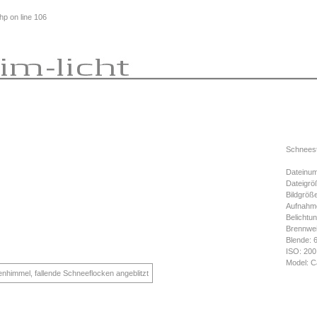
php
on line
106
Schneest
Dateinum
Dateigrö
Bildgröß
Aufnahme
Belichtun
Brennwe
Blende: 
ISO: 200
Model: C