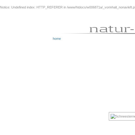
Notice
: Undefined index: HTTP_REFERER in
/www/htdocs/w006871a/_vorinhalt_nonavleft.
home