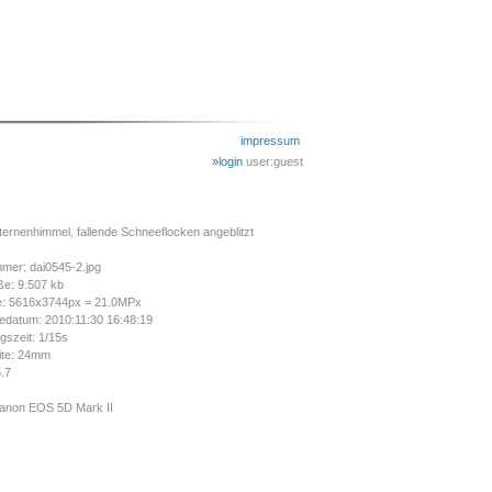
impressum
»login
user:guest
ernenhimmel, fallende Schneeflocken angeblitzt
mer: dai0545-2.jpg
ße: 9.507 kb
e: 5616x3744px = 21.0MPx
datum: 2010:11:30 16:48:19
gszeit: 1/15s
ite: 24mm
6.7
anon EOS 5D Mark II