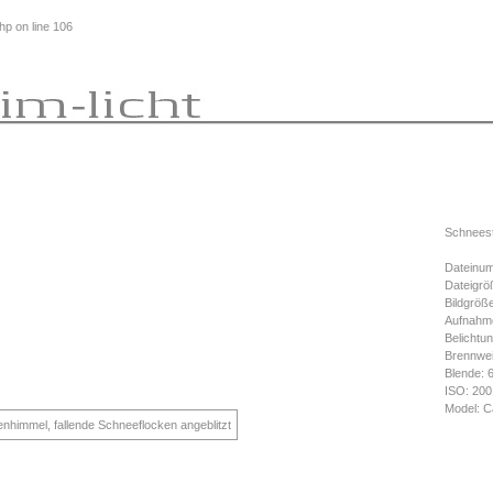
php
on line
106
Schneest
Dateinum
Dateigrö
Bildgröß
Aufnahme
Belichtun
Brennwe
Blende: 
ISO: 200
Model: C