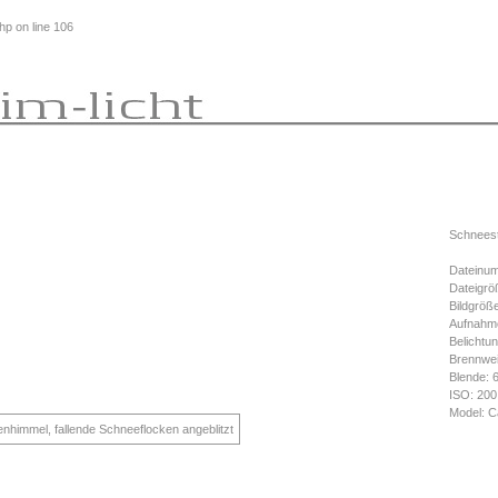
php
on line
106
Schneest
Dateinum
Dateigrö
Bildgröß
Aufnahme
Belichtun
Brennwe
Blende: 
ISO: 200
Model: C