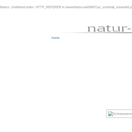
Notice
: Undefined index: HTTP_REFERER in
/www/htdocs/w006871a/_vorinhalt_nonavleft.
home