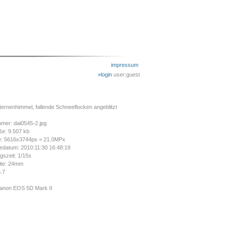
impressum
»login
user:guest
ernenhimmel, fallende Schneeflocken angeblitzt
mer: dai0545-2.jpg
ße: 9.507 kb
e: 5616x3744px = 21.0MPx
datum: 2010:11:30 16:48:19
gszeit: 1/15s
ite: 24mm
6.7
anon EOS 5D Mark II