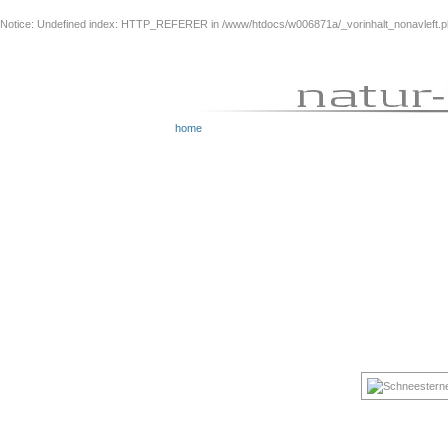
Notice
: Undefined index: HTTP_REFERER in
/www/htdocs/w006871a/_vorinhalt_nonavleft.
home