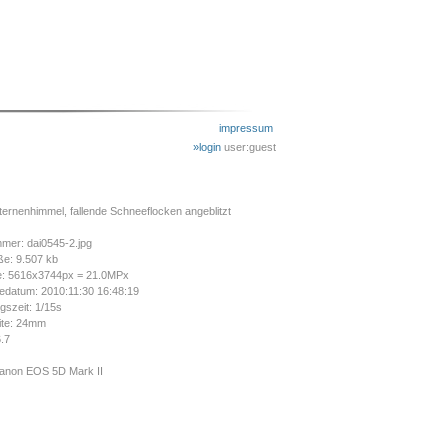
impressum
»login
user:guest
ernenhimmel, fallende Schneeflocken angeblitzt
mer: dai0545-2.jpg
ße: 9.507 kb
e: 5616x3744px = 21.0MPx
datum: 2010:11:30 16:48:19
gszeit: 1/15s
ite: 24mm
6.7
anon EOS 5D Mark II