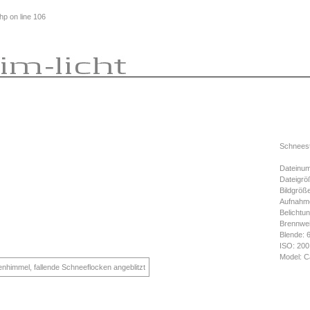
php
on line
106
Schneest
Dateinum
Dateigrö
Bildgröß
Aufnahme
Belichtun
Brennwe
Blende: 
ISO: 200
Model: C