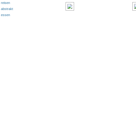
reisen
abstrakt
essen