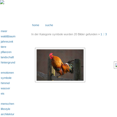
home
suche
meer
In der Kategorie symbole wurden 20 Bilder gefunden »
1
2
3
wald&baum
jahreszeit
tiere
pflanzen
landschaft
hintergrund
emotionen
symbole
himmel
wasser
eis
menschen
lifestyle
architektur